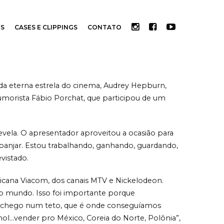
S
CASES E CLIPPINGS
CONTATO
a eterna estrela do cinema, Audrey Hepburn,
umorista Fábio Porchat, que participou de um
vela. O apresentador aproveitou a ocasião para
 esbanjar. Estou trabalhando, ganhando, guardando,
evistado.
icana Viacom, dos canais MTV e Nickelodeon.
o mundo. Isso foi importante porque
ha chego num teto, que é onde conseguíamos
ol…vender pro México, Coreia do Norte, Polônia”,