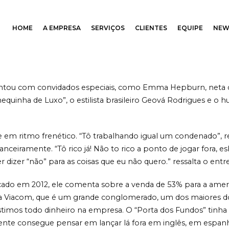
HOME
A EMPRESA
SERVIÇOS
CLIENTES
EQUIPE
NEW
ssoria e relacionamento
ontou com convidados especiais, como Emma Hepburn, neta d
inha de Luxo”, o estilista brasileiro Geová Rodrigues e o h
m ritmo frenético. “Tô trabalhando igual um condenado”, re
nanceiramente. “Tô rico já! Não to rico a ponto de jogar fora,
r dizer “não” para as coisas que eu não quero.” ressalta o entr
çado em 2012, ele comenta sobre a venda de 53% para a amer
a Viacom, que é um grande conglomerado, um dos maiores d
vestimos todo dinheiro na empresa. O “Porta dos Fundos” tin
gente consegue pensar em lançar lá fora em inglês, em espanh