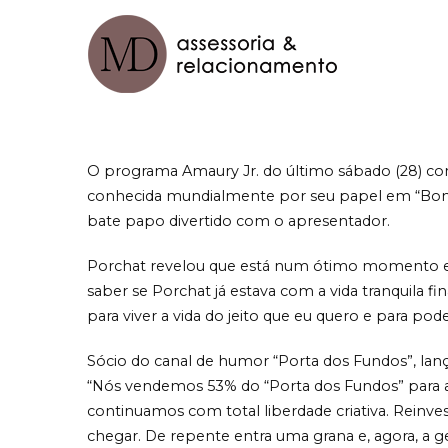
Pular
para
o
MD – asse
conteúdo
O programa Amaury Jr. do último sábado (28) c
conhecida mundialmente por seu papel em “Bonequ
bate papo divertido com o apresentador.
Porchat revelou que está num ótimo momento e e
saber se Porchat já estava com a vida tranquila fi
para viver a vida do jeito que eu quero e para pode
Sócio do canal de humor “Porta dos Fundos”, lan
“Nós vendemos 53% do “Porta dos Fundos” para 
continuamos com total liberdade criativa. Rein
chegar. De repente entra uma grana e, agora, a 