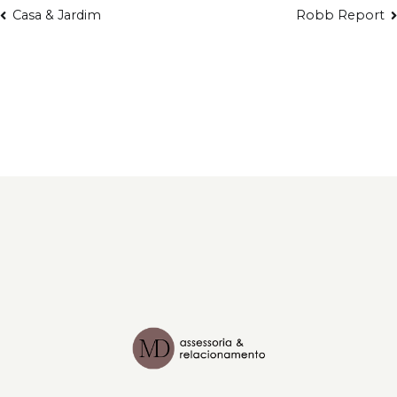
Casa & Jardim
Robb Report
Navegação
de
Post