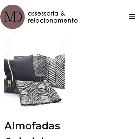
Pular
para
o
conteúdo
MD – assessoria e relacionamento
Almofadas